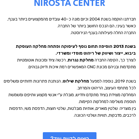
NIROSTA CENTER
חברתנו הוקמה בשנת 2004 וכיום מונה כ-40 עובדים מהמקצועיים ביותר בענף,
כאשר בעיני, הם הנכס החושב ביותר של החברה.
החברה החלה פעילותה בענף הנירוסטה.
בשנת 2013 הוסיפה תחום נוסף לעיסוקה ופתחה מחלקה העוסקת
ביבוא, ייצור ושיווק של ריהוט מוסדי ומשרדי.
לצורך כך, הקימה החברה
מחלקת נגרות
, רכשה ציוד ומכונות אוטומטיות
מתקדמות ובניהם מכונת CNC המאפשרים רמת איכות ודיוק גבוהים.
בשנת 2019, נוספה למפעל
מחלקת שילוט
, הנותנת פתרונות חזותיים ומשלימים
לכל מתחמי העיצוב, הריהוט והמרחב.
המחלקה מצוידת בציוד מתקדם וחדיש, מובלת ע"י אנשי מקצוע וותיקים ומשמשת
תוספת משלימה למחלקות הקיימות.
בין מוצריה: שלטין מוארים, אותיות מובלטות, שלטי חוצות, הדפסת משי, הדפסות
לרכבים, מדבקות, תוויות ושלטי הכוונה.
רוצים לדעת עוד?